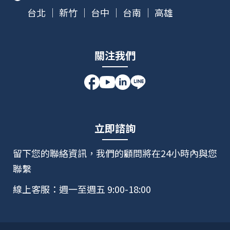
台北 ｜ 新竹 ｜ 台中 ｜ 台南 ｜ 高雄
關注我們
立即諮詢
留下您的聯絡資訊，我們的顧問將在24小時內與您
聯繫
線上客服：週一至週五 9:00-18:00