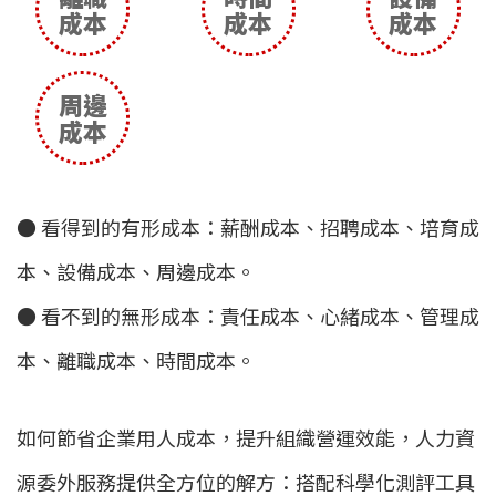
成本
成本
成本
周邊
成本
● 看得到的有形成本：薪酬成本、招聘成本、培育成
本、設備成本、周邊成本。
● 看不到的無形成本：責任成本、心緒成本、管理成
本、離職成本、時間成本。
如何節省企業用人成本，提升組織營運效能，人力資
源委外服務提供全方位的解方：搭配科學化測評工具