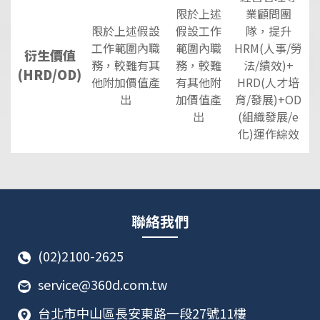
限於上述
業顧問團
限於上述假設
假設工作
隊，提升
工作範圍內職
範圍內職
HRM(人事/勞
衍生價值
務，較難有其
務，較難
法/績效)+
(HRD/OD)
他附加價值產
有其他附
HRD(人才培
出
加價值產
育/發展)+OD
出
(組織發展/e
化)運作綜效
聯絡我們
(02)2100-2625
service@360d.com.tw
台北市中山區長安東路一段27號11樓