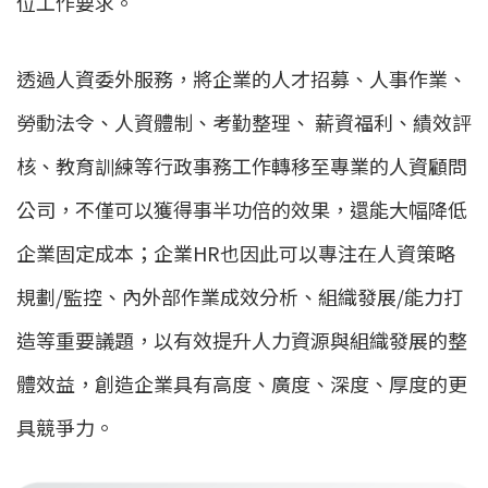
位工作要求。
透過人資委外服務，將企業的人才招募、人事作業、
勞動法令、人資體制、考勤整理、 薪資福利、績效評
核、教育訓練等行政事務工作轉移至專業的人資顧問
公司，不僅可以獲得事半功倍的效果，還能大幅降低
企業固定成本；企業HR也因此可以專注在人資策略
規劃/監控、內外部作業成效分析、組織發展/能力打
造等重要議題，以有效提升人力資源與組織發展的整
體效益，創造企業具有高度、廣度、深度、厚度的更
具競爭力。